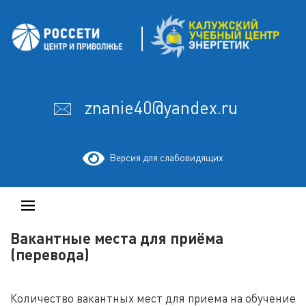
Skip
На сайте wordpress-zone.ru вы можете скачать
wordpress шаблоны
и
to
другие расширения.
content
🖂 znanie40@yandex.ru
Версия для слабовидящих
Вакантные места для приёма
(перевода)
Количество вакантных мест для приема на обучение