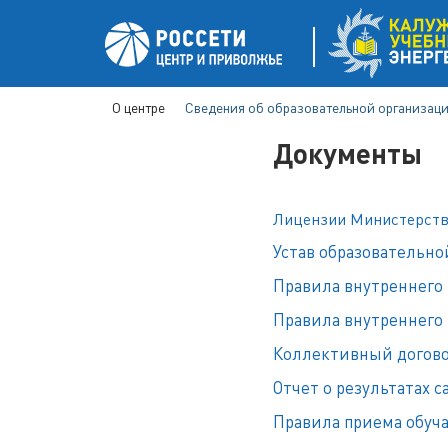
Skip
Бесплатные
темы wordpress
можно скачать здесь.
to
content
О центре
Сведения об образовательной организац
Документы
Лицензии Министерства
Устав образовательн
Правила внутреннего
Правила внутреннего 
Коллективный догов
Отчет о результатах 
Правила приема обу