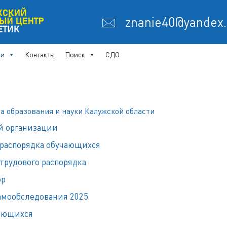
🖂 znanie40@yandex
ии
Контакты
Поиск
СДО
 образования и науки Калужской области
ой организации
 распорядка обучающихся
трудового распорядка
ор
самообследования 2025
чающихся