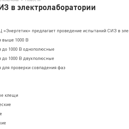
ИЗ в электролаборатории
записи
Испытания
СИЗ
в
электролаборатории
 «Энергетик» предлагает проведение испытаний СИЗ в эле
я выше 1000 В
я до 1000 В однополюсные
я до 1000 В двухполюсные
я для проверки совпадения фаз
е
ые клещи
еские
е
кие