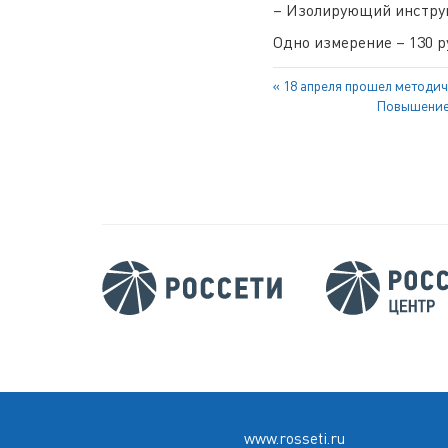
– Изолирующий инструм
Одно измерение – 130 р
Навигация
Previous
18 апреля прошел методич
по
Post:
Next
Повышение 
Post:
записям
www.rosseti.ru